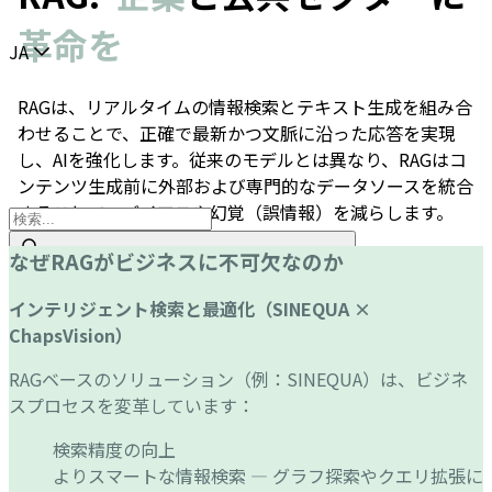
革命を
Choisir la langue
JA
RAGは、リアルタイムの情報検索とテキスト生成を組み合
わせることで、正確で最新かつ文脈に沿った応答を実現
し、AIを強化します。従来のモデルとは異なり、RAGはコ
ンテンツ生成前に外部および専門的なデータソースを統合
することで、バイアスや幻覚（誤情報）を減らします。
なぜRAGがビジネスに不可欠なのか
インテリジェント検索と最適化（SINEQUA ×
ChapsVision）
RAGベースのソリューション（例：SINEQUA）は、ビジネ
スプロセスを変革しています：
お問い合わせ
検索精度の向上
よりスマートな情報検索 — グラフ探索やクエリ拡張に