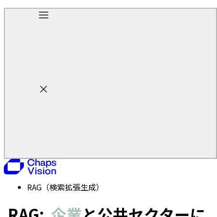
ホーム
AI機能
RAG（検索拡張生成）
RAG:
企業
と公共セクターに