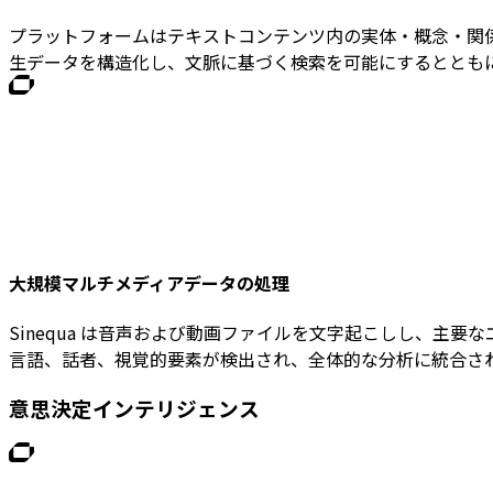
プラットフォームはテキストコンテンツ内の実体・概念・関
生データを構造化し、文脈に基づく検索を可能にするととも
セキュリティと危機管理
ChapsVisionは、組織が危機を事前に把握し、適切
ーションを提供します
危機管理
セキュリティ
サイバーセキュリティ
大規模マルチメディアデータの処理
Sinequa は音声および動画ファイルを文字起こしし、主
言語、話者、視覚的要素が検出され、全体的な分析に統合さ
意思決定インテリジェンス
最先端AI翻訳
自社データに基づく学習とカスタマイズにより、翻訳業