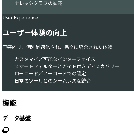
ナレッジグラフの拡充
User Experience
ユーザー体験の向上
直感的で、個別最適化され、完全に統合された体験
自社データ×AI。競争力につながる成長を加速。
カスタマイズ可能なインターフェイス
スマートフィルターとガイド付きディスカバリー
ローコード／ノーコードでの設定
日常のツールとのシームレスな統合
AI Workplace
機能
AI検索とアシスタントで、散在する情報からすぐにイン
データ基盤
Sinequa
リーガル向け Sinequa