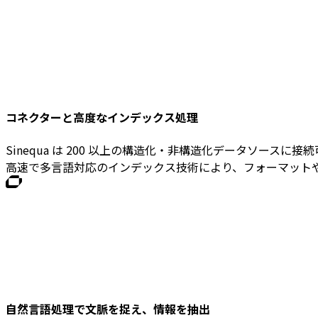
PEファンド向け Sinequa
ライフサイエンス向け Sinequa
製造業向け Sinequa
コネクターと高度なインデックス処理
Sinequa は 200 以上の構造化・非構造化データソースに接
高速で多言語対応のインデックス技術により、フォーマット
不正対策・コンプライアンス
AIモデルでリスクを評価し、異常を検知し、不正をリ
AML/CFTプラットフォーム
OSINT 公開情報の収集・分析
自然言語処理で文脈を捉え、情報を抽出