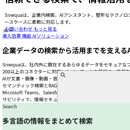
Sinequaは、企業内検索、AIアシスタント、堅牢なテク
ースケースに柔軟に対応します。
お問い合わせ
もっと見る
Choisir la langue
JA
導入効果
機能
AIソリューション
企業データの検索から活用までを支えるA
Sinequaは、社内外に散在するあらゆるデータをセキュ
200以上のコネクターに対応したインデックス基盤で、情報
AIが文書・画像・動画・音声を解析し、人物・日付・場所・
セマンティック検索とRAG Copilotが、根拠を追える形
Microsoft Teams、Salesforce、SAPなど
サビリティで、情報セキュリティも強化します。
Search
多言語の情報をまとめて検索
お問い合わせ