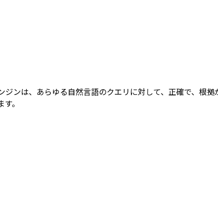
n：検索拡張生成）エンジンは、あらゆる自然言語のクエリに対して、正確
ド、予測、インサイトへと変換します
ます。