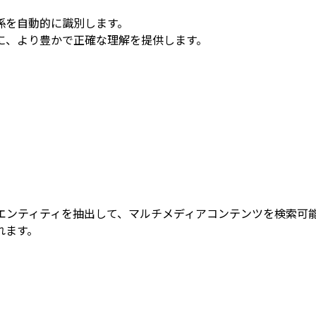
係を自動的に識別します。
に、より豊かで正確な理解を提供します。
に対処できるよう、AIを活用した危機管理・セキュリティソリュ
要なエンティティを抽出して、マルチメディアコンテンツを検索可
れます。
務の効率を最大化します