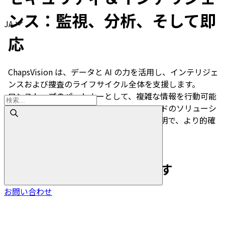
ンス：監視、分析、そして即
Choisir la langue
JA
応
ChapsVision は、データと AI の力を活用し、インテリジェ
ンスおよび捜査のライフサイクル全体を支援します。
ワンストップのパートナーとして、複雑な情報を行動可能
なインサイトへと変換するエンドツーエンドのソリューシ
ョンを提供し、組織がより迅速で、より賢明で、より的確
な意思決定を行えるよう支援します。
お問い合わせ
多くのお客様に選ばれています
お問い合わせ