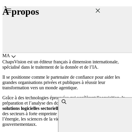
À propos
Le partenaire de confiance pour votre
transformation agentique
À propos de ChapsVision
Choisir la langue
MA
ChapsVision est un éditeur français à dimension internationale,
spécialisé dans le traitement de la donnée et de l’IA.
Il se positionne comme le partenaire de confiance pour aider les
grandes organisations privées et publiques à réussir leur
transformation vers un monde agentique.
Grâce à des technologies éprouvées qui accélèrent l’acquisition, la
préparation et l’analyse des données, ChapsVision fournit des
solutions logicielles sectorielles
répondant aux besoins complexes
des secteurs à forte empreinte data tels que la finance, l’industrie,
l’énergie, les sciences de la vie, le retail et les services
gouvernementaux.