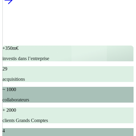
+350m€
investis dans l’entreprise
29
acquisitions
~ 1000
collaborateurs
+ 2000
clients Grands Comptes
4