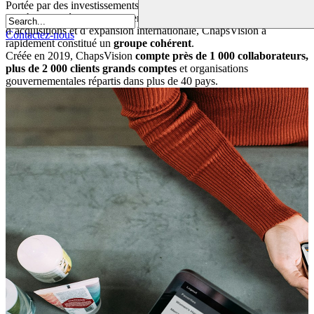
Portée par des investissements R&D significatifs dans la donnée et
l’IA à grande échelle, et soutenue par une stratégie ciblée
d’acquisitions et d’expansion internationale, ChapsVision a
Contactez-nous
rapidement constitué un
groupe cohérent
.
Créée en 2019, ChapsVision
compte près de 1 000 collaborateurs,
plus de 2 000 clients grands comptes
et organisations
gouvernementales répartis dans plus de 40 pays.