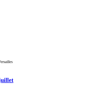
ng et analytics pour booster la croissance.
ersailles
uillet