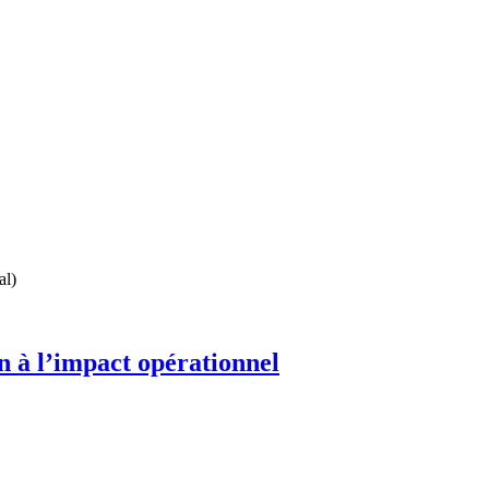
ion sécurisée, qualité métier, réduction des coûts et respect
mique
tables grâce au suivi, à l’analyse de tendances et aux
al)
n à l’impact opérationnel