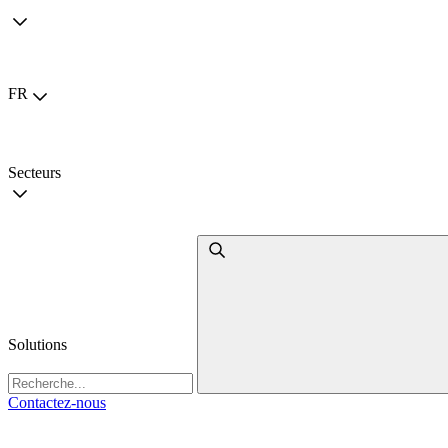
Choisir la langue
FR
Secteurs
Solutions
Contactez-nous