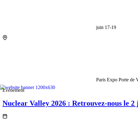
juin 17-19
Engagement client
La Customer Engagement Suite ChapsVision unifie CRM, marketi
Solution Coheris CRM
Solution Marketing Automation
Solution Geomarketing
Paris Expo Porte de V
Solution CRM Force de vente
Solution Merchandising
Événement
Logistique dernier kilomètre
Nuclear Valley 2026 : Retrouvez-nous le 2 j