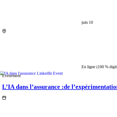
Accélérez vos projets multilingues avec SYSTRAN : IA de traduct
total de vos données
juin 10
Argonos Mind | Suite Agentique de Veille Econo
Transformez des données complexes en analyses de marché exploi
En ligne (100 % digit
prévisions générées par l’IA.
Événement
L’IA dans l’assurance :de l’expérimentatio
Risque, Fraude & Compliance