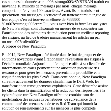
ces sources de données.rnrnu003cstrongu003eSYSTRAN traduit en
moyenne 16 millions de messages par mois, chaque message
comportant d’environ 100 caractères. Avant, ils ne traduisaient
qu’environ 200 messages. L’efficacité du traitement multilingue de
leur équipe s’en est trouvée améliorée de 7999900
%.u003c/strongu003ernrnOui, vous avez bien lu !rnrnLes analystes
de New Paradigm sont désormais en mesure de se concentrer sur
l’amélioration des mémoires de traduction pour un meilleur reporting
des risques, au lieu de traduire manuellement les articles un par
un.rnrnu003c/divu003e
A propos de New Paradigm
En 2012, New Paradigm a été fondé dans le but de proposer des
solutions novatrices visant à rationaliser l’évaluation des risques à
l’échelle mondiale. Aujourd’hui, l’entreprise offre à sa clientèle des
informations cruciales permettant une allocation judicieuse des
ressources pour gérer les menaces présentant la probabilité et le
risque financier les plus élevés. Dans cette optique, New Paradigm
surveille activement les données circulant sur le Dark Web, les
transformant en renseignements exploitables. Cette démarche assiste
les clients dans la quantification et la réduction des risques liés à la
cybernétique.rnrnNew Paradigm offre une combinaison de
modélisation des risques cybernétiques, de surveillance de la
communauté des menaces et de tests Red Team qui fournit la
solution de renseignements sur les menaces la plus complète