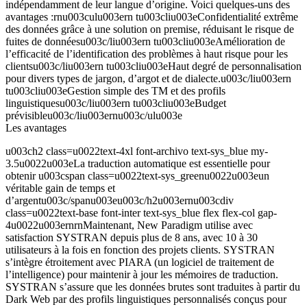
indépendamment de leur langue d’origine. Voici quelques-uns des
avantages :rnu003culu003ern tu003cliu003eConfidentialité extrême
des données grâce à une solution on premise, réduisant le risque de
fuites de donnéesu003c/liu003ern tu003cliu003eAmélioration de
l’efficacité de l’identification des problèmes à haut risque pour les
clientsu003c/liu003ern tu003cliu003eHaut degré de personnalisation
pour divers types de jargon, d’argot et de dialecte.u003c/liu003ern
tu003cliu003eGestion simple des TM et des profils
linguistiquesu003c/liu003ern tu003cliu003eBudget
prévisibleu003c/liu003ernu003c/ulu003e
Les avantages
u003ch2 class=u0022text-4xl font-archivo text-sys_blue my-
3.5u0022u003eLa traduction automatique est essentielle pour
obtenir u003cspan class=u0022text-sys_greenu0022u003eun
véritable gain de temps et
d’argentu003c/spanu003eu003c/h2u003ernu003cdiv
class=u0022text-base font-inter text-sys_blue flex flex-col gap-
4u0022u003ernrnMaintenant, New Paradigm utilise avec
satisfaction SYSTRAN depuis plus de 8 ans, avec 10 à 30
utilisateurs à la fois en fonction des projets clients. SYSTRAN
s’intègre étroitement avec PIARA (un logiciel de traitement de
l’intelligence) pour maintenir à jour les mémoires de traduction.
SYSTRAN s’assure que les données brutes sont traduites à partir du
Dark Web par des profils linguistiques personnalisés conçus pour