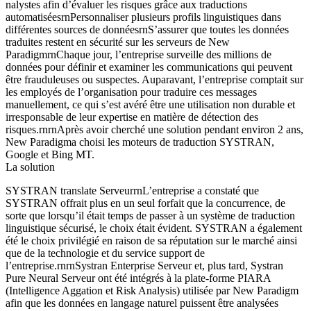
nalystes afin d’évaluer les risques grâce aux traductions
automatiséesrnPersonnaliser plusieurs profils linguistiques dans
différentes sources de donnéesrnS’assurer que toutes les données
traduites restent en sécurité sur les serveurs de New
ParadigmrnChaque jour, l’entreprise surveille des millions de
données pour définir et examiner les communications qui peuvent
être frauduleuses ou suspectes. Auparavant, l’entreprise comptait sur
les employés de l’organisation pour traduire ces messages
manuellement, ce qui s’est avéré être une utilisation non durable et
irresponsable de leur expertise en matière de détection des
risques.rnrnAprès avoir cherché une solution pendant environ 2 ans,
New Paradigma choisi les moteurs de traduction SYSTRAN,
Google et Bing MT.
La solution
SYSTRAN translate ServeurrnL’entreprise a constaté que
SYSTRAN offrait plus en un seul forfait que la concurrence, de
sorte que lorsqu’il était temps de passer à un système de traduction
linguistique sécurisé, le choix était évident. SYSTRAN a également
été le choix privilégié en raison de sa réputation sur le marché ainsi
que de la technologie et du service support de
l’entreprise.rnrnSystran Enterprise Serveur et, plus tard, Systran
Pure Neural Serveur ont été intégrés à la plate-forme PIARA
(Intelligence Aggation et Risk Analysis) utilisée par New Paradigm
afin que les données en langage naturel puissent être analysées