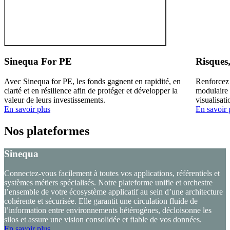
Sinequa For PE
Risques
Avec Sinequa for PE, les fonds gagnent en rapidité, en
Renforcez 
clarté et en résilience afin de protéger et développer la
modulaire
valeur de leurs investissements.
visualisati
En savoir plus
En savoir 
Nos plateformes
Sinequa
Connectez-vous facilement à toutes vos applications, référentiels et
systèmes métiers spécialisés. Notre plateforme unifie et orchestre
l’ensemble de votre écosystème applicatif au sein d’une architecture
cohérente et sécurisée. Elle garantit une circulation fluide de
l’information entre environnements hétérogènes, décloisonne les
silos et assure une vision consolidée et fiable de vos données.
En savoir plus