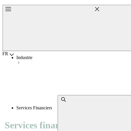
Accueil
Choisir la langue
FR
Industrie
Services Financiers
Services financiers
: