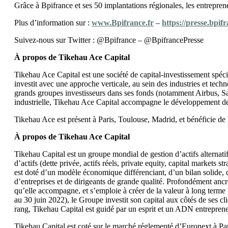
Grâce à Bpifrance et ses 50 implantations régionales, les entreprene
Plus d’information sur :
www.Bpifrance.fr
–
https://presse.bpifr
Suivez-nous sur Twitter : @Bpifrance – @BpifrancePresse
À propos de Tikehau Ace Capital
Engagement client
Tikehau Ace Capital est une société de capital-investissement spéci
investit avec une approche verticale, au sein des industries et tech
La Customer Engagement Suite ChapsVision unifie CRM, marketi
grands groupes investisseurs dans ses fonds (notamment Airbus, Saf
industrielle, Tikehau Ace Capital accompagne le développement de s
Solution Coheris CRM
Solution Marketing Automation
Tikehau Ace est présent à Paris, Toulouse, Madrid, et bénéficie d
Solution Geomarketing
Solution CRM Force de vente
À propos de Tikehau Ace Capital
Solution Merchandising
Logistique dernier kilomètre
Tikehau Capital est un groupe mondial de gestion d’actifs alternatif
d’actifs (dette privée, actifs réels, private equity, capital markets s
est doté d’un modèle économique différenciant, d’un bilan solide,
d’entreprises et de dirigeants de grande qualité. Profondément ancr
qu’elle accompagne, et s’emploie à créer de la valeur à long terme 
au 30 juin 2022), le Groupe investit son capital aux côtés de ses c
rang, Tikehau Capital est guidé par un esprit et un ADN entreprene
Tikehau Capital est coté sur le marché réglementé d’Euronext à 