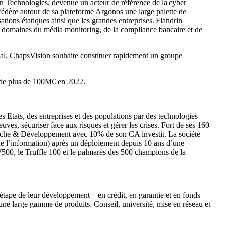
ndrin Technologies, devenue un acteur de référence de la cyber
 fédère autour de sa plateforme Argonos une large palette de
sations étatiques ainsi que les grandes entreprises. Flandrin
es domaines du média monitoring, de la compliance bancaire et de
nal, ChapsVision souhaite constituer rapidement un groupe
A de plus de 100M€ en 2022.
es Etats, des entreprises et des populations par des technologies
ves, sécuriser face aux risques et gérer les crises. Fort de ses 160
herche & Développement avec 10% de son CA investit. La société
de l’information) après un déploiement depuis 10 ans d’une
500, le Truffle 100 et le palmarès des 500 champions de la
étape de leur développement – en crédit, en garantie et en fonds
s une large gamme de produits. Conseil, université, mise en réseau et