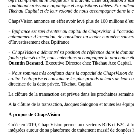
offre complémentaire unique sur le marché. Cette acquisition s’in
combinant croissance organique et acquisitions ciblées. Par ailleur
Tikehau Capital et de leur volonté de nous accompagner dans la co
ChapsVision annonce en effet avoir levé plus de 100 millions d’euro
«
Bpifrance est ravi d’entrer au capital de Chapsvision à l’occas
entrepreneur d’exception, de constituer un leader européen souverai
d’Investissement chez Bpifrance.
«
ChapsVision a démontré sa position de référence dans le domaine 
fonds cybersécurité, nous entendons accompagner la prochaine éta
Quentin Besnard
, Executive Director chez Tikehau Ace Capital.
«
Nous sommes très confiants dans la capacité de ChapsVision de d
croitre l’entreprise et convaincre les plus grands acteurs de leur c
directrice de la dette privée, Tikehau Capital.
La clôture de la transaction est prévue dans les prochaines semaine
A la clôture de la transaction, Jacques Salognon et toutes les équ
À propos de ChapsVision
Créée en 2019, ChapsVision permet aux secteurs B2B et B2G à forte 
intégrées autour de sa plateforme de traitement massif de données