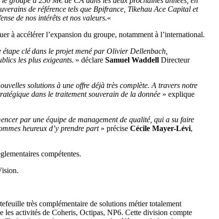
ner le groupe à 250 M€ de CA dans les deux prochaines années, en
souverains de référence tels que Bpifrance, Tikehau Ace Capital et
nse de nos intérêts et nos valeurs.
«
buer à accélérer l’expansion du groupe, notamment à l’international.
étape clé dans le projet mené par Olivier Dellenbach,
blics les plus exigeants.
» déclare
Samuel Waddell
Directeur
velles solutions à une offre déjà très complète. A travers notre
ratégique dans le traitement souverain de la donnée
» explique
mencer par une équipe de management de qualité, qui a su faire
s sommes heureux d’y prendre part
» précise
Cécile Mayer-Lévi
,
réglementaires compétentes.
ision.
efeuille très complémentaire de solutions métier totalement
 les activités de Coheris, Octipas, NP6. Cette division compte