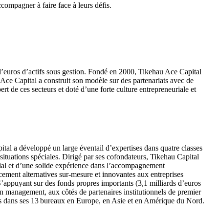
ccompagner à faire face à leurs défis.
d d’euros d’actifs sous gestion. Fondé en 2000, Tikehau Ace Capital
u Ace Capital a construit son modèle sur des partenariats avec de
 de ces secteurs et doté d’une forte culture entrepreneuriale et
pital a développé un large éventail d’expertises dans quatre classes
les situations spéciales. Dirigé par ses cofondateurs, Tikehau Capital
dial et d’une solide expérience dans l’accompagnement
ncement alternatives sur-mesure et innovantes aux entreprises
 S’appuyant sur des fonds propres importants (3,1 milliards d’euros
son management, aux côtés de partenaires institutionnels de premier
rtis dans ses 13 bureaux en Europe, en Asie et en Amérique du Nord.