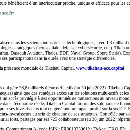
urs bénéficient d’un interlocuteur proche, unique et efficace pour les a
ance.fr/
alisée dans les secteurs industriels et technologiques, avec 1,3 milliar
nologies stratégiques (aérospatiale, défense, cybersécurité, etc.). Tikeha
ng et analytics pour booster la croissance.
ran, Dassault Aviation, Thales, EDF, Naval Group, Sopra Steria). Expert
es participations dans la durée avec une stratégie différenciée.
e la présence mondiale de Tikehau Capital.
www.tikehau-ace.capital
s qui gère 36,8 milliards d’euros d’actifs (au 30 juin 2022). Tikehau Ca
trategies) ainsi que des stratégies axées sur les solutions multi-actifs et 
 d’un accès privilégié à des opportunités de transactions au niveau mon
é dans l’économie réelle, Tikehau Capital fournit des solutions de fina
pour ses investisseurs tout en générant un impact positif sur la société.
lients-investisseurs au sein de chacune de ses stratégies. Contrôlée par 
urial forts, partagés par ses 725 collaborateurs (au 30 juin 2022) répa
Paris, Compartiment A (code ISIN : FR0013230612 ; Ticker : TKO.FP).