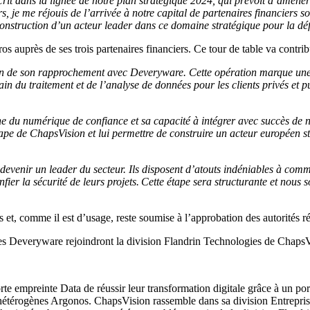
scrit dans la lignée de notre plan stratégique 2024, qui prévoit d’ame
s, je me réjouis de l’arrivée à notre capital de partenaires financiers 
nstruction d’un acteur leader dans ce domaine stratégique pour la défe
s auprès de ses trois partenaires financiers. Ce tour de table va contri
ion de son rapprochement avec Deveryware. Cette opération marque une 
n du traitement et de l’analyse de données pour les clients privés et pu
du numérique de confiance et sa capacité à intégrer avec succès de nou
pe de ChapsVision et lui permettre de construire un acteur européen st
evenir un leader du secteur. Ils disposent d’atouts indéniables à com
onfier la sécurité de leurs projets. Cette étape sera structurante et nou
s et, comme il est d’usage, reste soumise à l’approbation des autorités 
ipes Deveryware rejoindront la division Flandrin Technologies de ChapsV
empreinte Data de réussir leur transformation digitale grâce à un port
 hétérogènes Argonos. ChapsVision rassemble dans sa division Entreprise