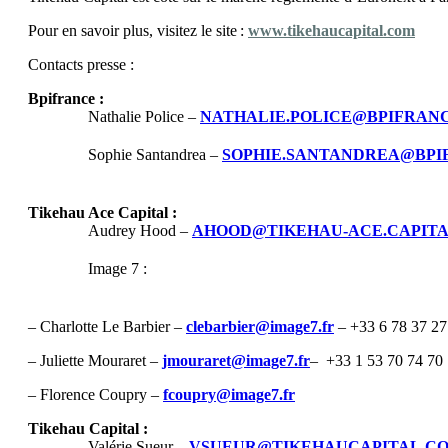
Commerce unifié
Pour en savoir plus, visitez le site :
www.tikehaucapital.com
Avec Chaps Retail, maîtrisez le parcours client et augmentez vo
Contacts presse :
l’IA.
Bpifrance :
Solution Order Management System
Nathalie Police –
NATHALIE.POLICE@BPIFRAN
Solution Web to Store
Solution Digital in Store
Sophie Santandrea –
SOPHIE.SANTANDREA@BPI
Solution d'encaissement
Solution Clienteling
Fidélisations et promotions
Tikehau Ace Capital :
Store management
Audrey Hood –
AHOOD@TIKEHAU-ACE.CAPIT
Searchandising & emerchandising
Image 7 :
– Charlotte Le Barbier –
clebarbier@image7.fr
– +33 6 78 37 27
– Juliette Mouraret –
jmouraret@image7.fr
– +33 1 53 70 74 70
– Florence Coupry –
fcoupry@image7.fr
Traduction Avancée
Tikehau Capital :
Valérie Sueur –
VSUEUR@TIKEHAUCAPITAL.C