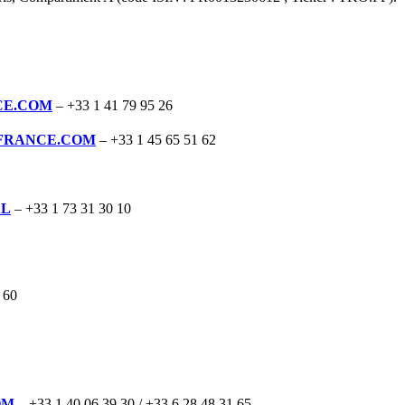
s ventes grâce à nos solutions de commerce unifié pilotées par
CE.COM
– +33 1 41 79 95 26
FRANCE.COM
– +33 1 45 65 51 62
AL
– +33 1 73 31 30 10
 60
OM
– +33 1 40 06 39 30 / +33 6 28 48 31 65