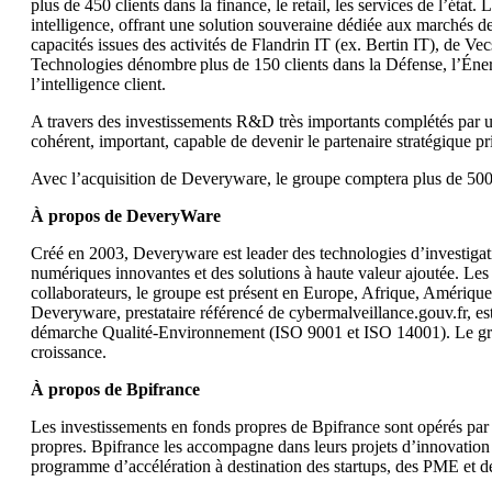
plus de 450 clients dans la finance, le retail, les services de l’éta
intelligence, offrant une solution souveraine dédiée aux marchés de
capacités issues des activités de Flandrin IT (ex. Bertin IT), de Vec
Technologies dénombre plus de 150 clients dans la Défense, l’Énerg
l’intelligence client.
Boostez votre performance avec l’IA agentique de ChapsVision
A travers des investissements R&D très importants complétés par u
cohérent, important, capable de devenir le partenaire stratégique pri
Avec l’acquisition de Deveryware, le groupe comptera plus de 500 
À propos de DeveryWare
Créé en 2003, Deveryware est leader des technologies d’investigation
numériques innovantes et des solutions à haute valeur ajoutée. Les s
collaborateurs, le groupe est présent en Europe, Afrique, Amériq
AI Workplace
Deveryware, prestataire référencé de cybermalveillance.gouv.fr, e
démarche Qualité-Environnement (ISO 9001 et ISO 14001). Le groupe
Tirez parti de la recherche basée sur l’IA pour découvrir inst
croissance.
Sinequa
À propos de Bpifrance
Sinequa For life sciences
Sinequa For legal
Les investissements en fonds propres de Bpifrance sont opérés par 
Sinequa For private equity
propres. Bpifrance les accompagne dans leurs projets d’innovation et
Sinequa For manufacturing
programme d’accélération à destination des startups, des PME et de