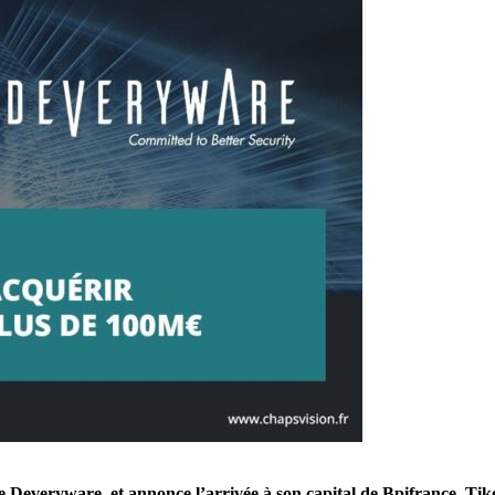
de Deveryware, et annonce l’arrivée à son capital de Bpifrance, Ti