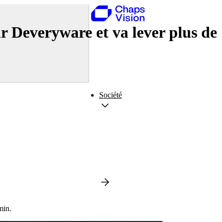
ir Deveryware et va lever plus d
Société
min.