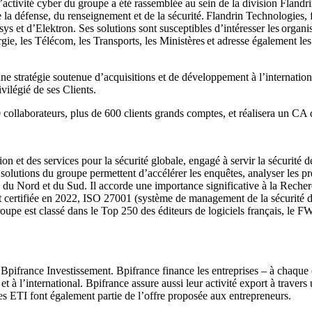
t. L’activité cyber du groupe a été rassemblée au sein de la division Fla
 la défense, du renseignement et de la sécurité. Flandrin Technologies,
sys et d’Elektron. Ses solutions sont susceptibles d’intéresser les organi
ie, les Télécom, les Transports, les Ministères et adresse également l
, pensée pour vos données.
ne stratégie soutenue d’acquisitions et de développement à l’internatio
vilégié de ses Clients.
collaborateurs, plus de 600 clients grands comptes, et réalisera un C
 et des services pour la sécurité globale, engagé à servir la sécurité d
olutions du groupe permettent d’accélérer les enquêtes, analyser les preu
ue du Nord et du Sud. Il accorde une importance significative à la Rec
st certifiée en 2022, ISO 27001 (système de management de la sécurité 
 est classé dans le Top 250 des éditeurs de logiciels français, le FW
antanément des informations dans vos données et documents.
Bpifrance Investissement. Bpifrance finance les entreprises – à chaque 
 à l’international. Bpifrance assure aussi leur activité export à traver
s ETI font également partie de l’offre proposée aux entrepreneurs.