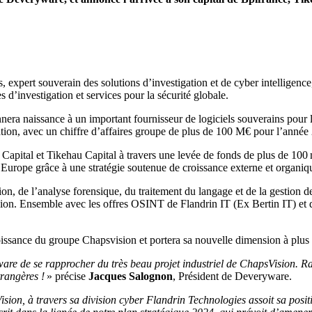
 expert souverain des solutions d’investigation et de cyber intelligence
d’investigation et services pour la sécurité globale.
ra naissance à un important fournisseur de logiciels souverains pour le
ation, avec un chiffre d’affaires groupe de plus de 100 M€ pour l’année
Capital et Tikehau Capital à travers une levée de fonds de plus de 100 m
Europe grâce à une stratégie soutenue de croissance externe et organiq
n, de l’analyse forensique, du traitement du langage et de la gestion de
. Ensemble avec les offres OSINT de Flandrin IT (Ex Bertin IT) et d’in
roissance du groupe Chapsvision et portera sa nouvelle dimension à plu
ryware de se rapprocher du très beau projet industriel de ChapsVision. 
trangères !
» précise
Jacques Salognon
, Président de Deveryware.
sion, à travers sa division cyber Flandrin Technologies assoit sa posit