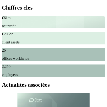
Chiffres clés
€61m
net profit​
€206bn
client assets​
26
offices worldwide​
2,250
employees
Actualités associées