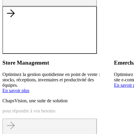
Store Management
Emercha
Optimisez la gestion quotidienne en point de vente :
Optimisez 
stocks, réceptions, inventaires et productivité des
site e-com
équipes.
En savoir 
En savoir plus
ChapsVision, une suite de solution
pour répondre à vos besoins