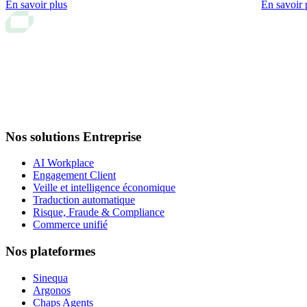
En savoir plus
En savoir 
Nos solutions Entreprise
AI Workplace
Engagement Client
Veille et intelligence économique
Traduction automatique
Risque, Fraude & Compliance
Commerce unifié
Nos plateformes
Sinequa
Argonos
Chaps Agents