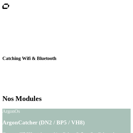
Catching Wifi & Bluetooth
Filtrage intelligent qui accélère Options de capture d’identifiants
Wifi/Bluetooth pour affiner l’empreinte numérique des cibles et
enrichir les corrélations multi-sources.et améliore l’efficacité des
enquêtes.
Nos Modules
ArgonOs
ArgonCatcher (DN2 / BP5 / VH8)