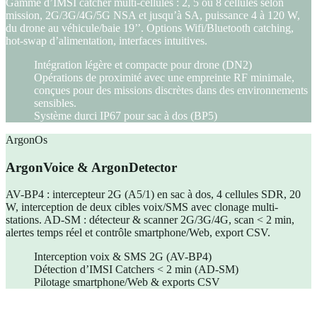
Gamme d’IMSI catcher multi-cellules : 2, 5 ou 8 cellules selon
mission, 2G/3G/4G/5G NSA et jusqu’à SA, puissance 4 à 120 W,
du drone au véhicule/baie 19’’. Options Wifi/Bluetooth catching,
hot-swap d’alimentation, interfaces intuitives.
Intégration légère et compacte pour drone (DN2)
Opérations de proximité avec une empreinte RF minimale,
conçues pour des missions discrètes dans des environnements
sensibles.
Système durci IP67 pour sac à dos (BP5)
ArgonOs
ArgonVoice & ArgonDetector
AV-BP4 : intercepteur 2G (A5/1) en sac à dos, 4 cellules SDR, 20
W, interception de deux cibles voix/SMS avec clonage multi-
stations. AD-SM : détecteur & scanner 2G/3G/4G, scan < 2 min,
alertes temps réel et contrôle smartphone/Web, export CSV.
Interception voix & SMS 2G (AV-BP4)
Détection d’IMSI Catchers < 2 min (AD-SM)
Pilotage smartphone/Web & exports CSV
Nos solutions