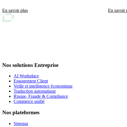
tools, combining data integrity and speed of
services d
investigation.
télécoms, 
En savoir plus
En savoir 
Nos solutions Entreprise
AI Workplace
Engagement Client
Veille et intelligence économique
Traduction automatique
Risque, Fraude & Compliance
Commerce unifié
Nos plateformes
Sinequa