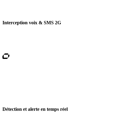
Interception voix & SMS 2G
AV-BP4 intercepte deux cibles simultanément (voix/SMS) avec
déchiffrement A5/1, clonage intelligent et manipulation à la volée, le
tout en backpack 20 W autonome.
Détection et alerte en temps réel
Notre detecteur scanne le réseau légitime en continu (< 2 min) et
alerte par son, vibration, SMS ou email. Pilotage smartphone ou
Web, export CSV pour analyse.