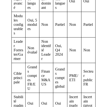
Oui
Oui
avanc
langu
domin
langue
é
es
ant
s
Modu
les
Oui, 5
config
modul
Non
Partiel
Non
Partiel
urable
es
s
Leade
Non
r
identif
Oui,
Non
Forres
ié
Q4
Non
Non
évalué
ter/Ga
Leade
2024
rtner
r
Grand
Grand
s
Finan
Secteu
Cible
s
compt
ce
PME/
r
princi
compt
es
M&A
ETI
public
pale
es
FR/E
US
FR
global
U
Stabili
Incert
Incert
té
ain
ain
Oui
Oui
Oui
roadm
(early
(pivot