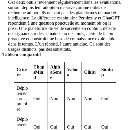
Ces deux outils reviennent régulièrement dans les évaluations,
surtout depuis leur adoption massive comme outils de
recherche ad hoc. Ils ne sont pas des plateformes de market
intelligence. La différence est simple : Perplexity et ChatGPT
répondent à une question ponctuelle au moment où on la
pose. Une plateforme de veille surveille en continu, détecte
des signaux sur des semaines ou des mois, alerte de façon
proactive et construit une base de connaissance exploitable
dans le temps. L’un répond, l’autre anticipe. Ce sont des
usages distincts, pas des substituts.
Tableau comparatif
Chap
Alph
Critè
Valon
Sindu
sMin
aSens
Cikisi
re
a
p
d
e
Déplo
iemen
t on-
Oui
Non
Non
Non
Oui
premi
se
Déplo
iemen
Oui
Oui
Oui
Oui
Oui
t