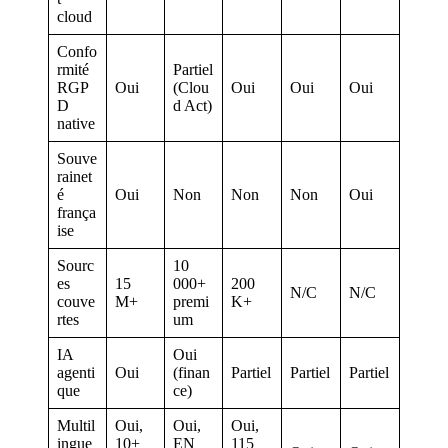
cloud
Confo
rmité
Partiel
RGP
Oui
(Clou
Oui
Oui
Oui
D
d Act)
native
Souve
rainet
é
Oui
Non
Non
Non
Oui
frança
ise
Sourc
10
es
15
000+
200
N/C
N/C
couve
M+
premi
K+
rtes
um
IA
Oui
agenti
Oui
(finan
Partiel
Partiel
Partiel
que
ce)
Multil
Oui,
Oui,
Oui,
ingue
10+
EN
115