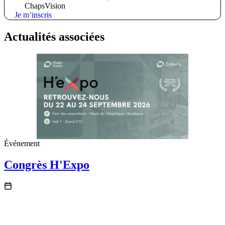
ChapsVision
Je m’inscris
Actualités associées
Événement
Congrès H'Expo