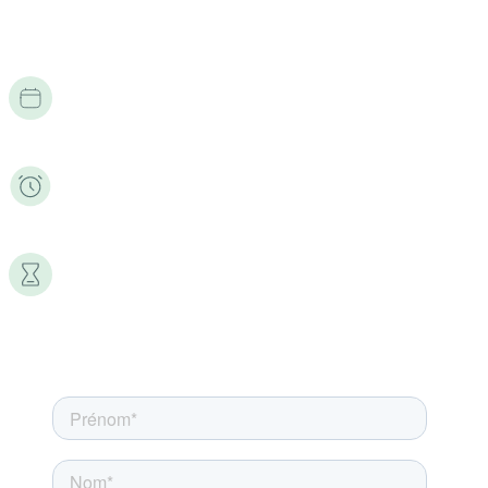
Pilotage | KPI | Tracking | Marketing Automation
Mardi 9 juin 2026
11h
45 min