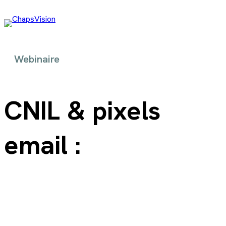
Webinaire
CNIL & pixels
email :
ce que vous allez perdre… et
comment rester performant