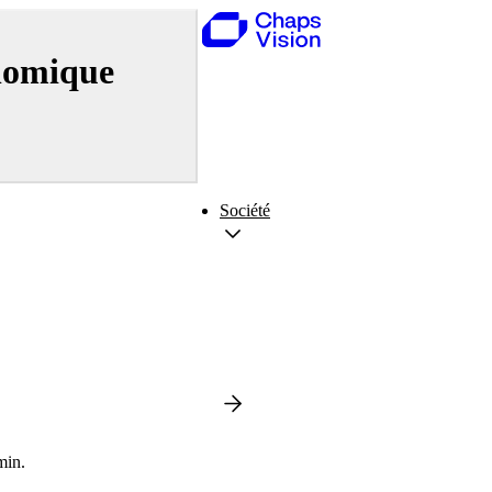
onomique
Société
min.