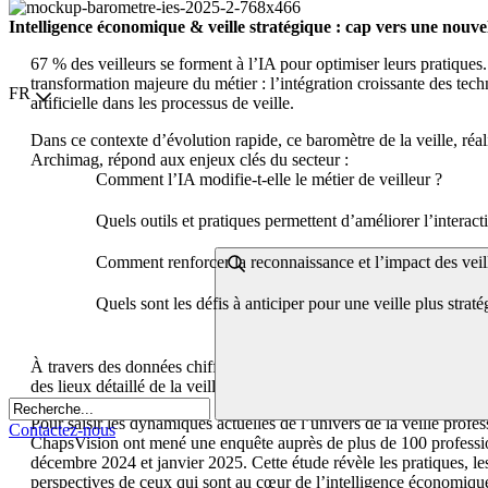
Intelligence économique & veille stratégique : cap vers une nouvel
67 % des veilleurs se forment à l’IA pour optimiser leurs pratiques. 
transformation majeure du métier : l’intégration croissante des tech
Choisir la langue
FR
artificielle dans les processus de veille.
Dans ce contexte d’évolution rapide, ce baromètre de la veille, réa
Archimag, répond aux enjeux clés du secteur :
Comment l’IA modifie-t-elle le métier de veilleur ?
Quels outils et pratiques permettent d’améliorer l’interacti
Comment renforcer la reconnaissance et l’impact des veill
Quels sont les défis à anticiper pour une veille plus straté
À travers des données chiffrées, tendances et retours d’expérience
des lieux détaillé de la veille en 2025 et des clés pour mieux l’intégr
Pour saisir les dynamiques actuelles de l’univers de la veille profe
Contactez-nous
ChapsVision ont mené une enquête auprès de plus de 100 professi
décembre 2024 et janvier 2025. Cette étude révèle les pratiques, les o
perspectives de ceux qui sont au cœur de l’intelligence économique