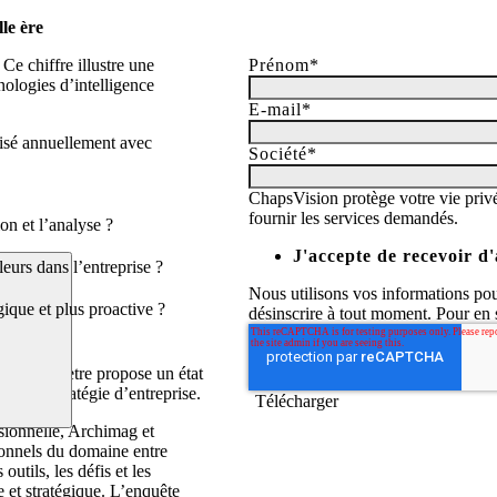
le ère
Ce chiffre illustre une
Prénom
*
nologies d’intelligence
E-mail
*
lisé annuellement avec
Société
*
ChapsVision protège votre vie privé
fournir les services demandés.
on et l’analyse ?
J'accepte de recevoir 
eurs dans l’entreprise ?
Nous utilisons vos informations po
gique et plus proactive ?
désinscrire à tout moment. Pour en 
, ce baromètre propose un état
er à la stratégie d’entreprise.
ssionnelle, Archimag et
onnels du domaine entre
utils, les défis et les
 et stratégique. L’enquête