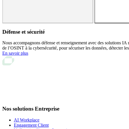
Défense et sécurité
Engagement client
Nous accompagnons défense et renseignement avec des solutions IA 
de l’OSINT à la cybersécurité, pour sécuriser les données, détecter les s
La Customer Engagement Suite ChapsVision unifie CRM, marketi
En savoir plus
Solution Coheris CRM
Solution Marketing Automation
Solution Geomarketing
Solution CRM Force de vente
Solution Merchandising
Logistique dernier kilomètre
Nos solutions Entreprise
AI Workplace
Engagement Client