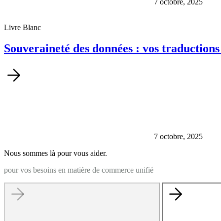
7 octobre, 2025
Livre Blanc
Souveraineté des données : vos traductions 
Boostez votre performance avec l’IA agentique de ChapsVision
AI Workplace
7 octobre, 2025
Tirez parti de la recherche basée sur l’IA pour découvrir inst
Nous sommes là pour vous aider.
Sinequa
pour vos besoins en matière de commerce unifié
Sinequa For life sciences
Sinequa For legal
Sinequa For private equity
Sinequa For manufacturing