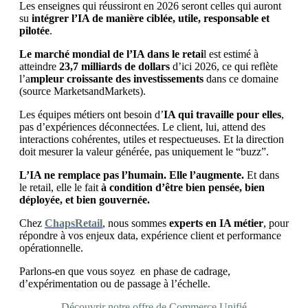
Les enseignes qui réussiront en 2026 seront celles qui auront
su
intégrer l’IA de manière ciblée, utile, responsable et
pilotée
.
Le marché mondial de l’IA dans le retai
l est estimé à
atteindre
23,7 milliards de dollars
d’ici 2026, ce qui reflète
l’a
mpleur croissante des investissements
dans ce domaine
(source MarketsandMarkets).
Les équipes métiers ont besoin d’
IA qui travaille pour elles
,
pas d’expériences déconnectées. Le client, lui, attend des
interactions cohérentes, utiles et respectueuses. Et la direction
doit mesurer la valeur générée, pas uniquement le “buzz”.
L’IA ne remplace pas l’humain. Elle l’augmente.
Et dans
le retail, elle le fait
à condition d’être bien pensée, bien
déployée, et bien gouvernée.
Chez
ChapsRetail
, nous sommes
experts en IA métier
, pour
répondre à vos enjeux data, expérience client et performance
opérationnelle.
Parlons-en que vous soyez en phase de cadrage,
d’expérimentation ou de passage à l’échelle.
Découvrir notre offre de Commerce Unifié