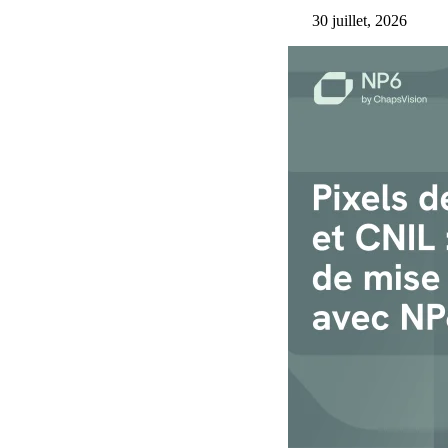
Accélérez vos projets multilingues avec SYSTRAN : IA de traduct
30 juillet, 2026
total de vos données
Argonos Mind | Suite Agentique de Veille Econo
Transformez des données complexes en analyses de marché exploi
prévisions générées par l’IA.
Risque, Fraude & Compliance