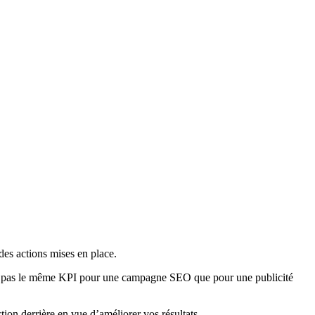
 des actions mises en place.
iendra pas le même KPI pour une campagne SEO que pour une publicité
ction derrière en vue d’améliorer vos résultats.