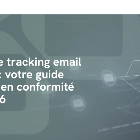
ion sécurisée, qualité métier, réduction des coûts et respect
mique
tables grâce au suivi, à l’analyse de tendances et aux