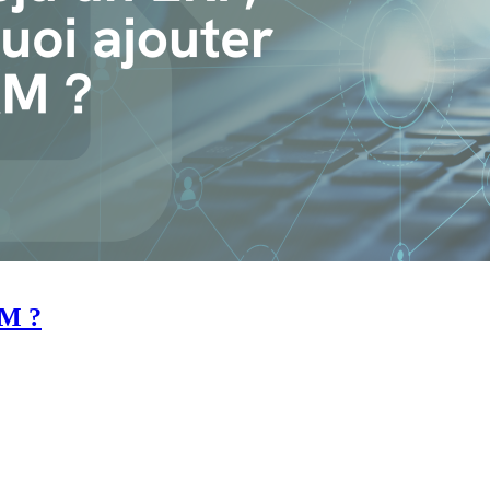
s ventes grâce à nos solutions de commerce unifié pilotées par
RM ?