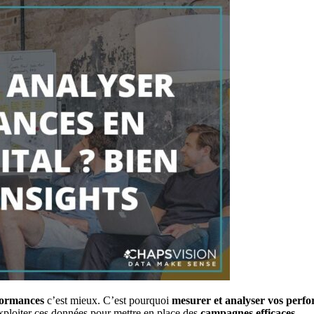
formances
c’est mieux. C’est pourquoi
mesurer et analyser vos perfo
xploiter ces données pour mettre en place des
campagnes efficaces
.