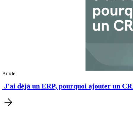
Commerce unifié
Avec Chaps Retail, maîtrisez le parcours client et augmentez vo
l’IA.
Solution Order Management System
Solution Web to Store
Solution Digital in Store
Solution d'encaissement
Solution Clienteling
Fidélisations et promotions
Store management
Searchandising & emerchandising
Article
J'ai déjà un ERP, pourquoi ajouter un C
Traduction Avancée