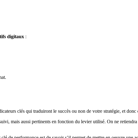
tifs digitaux
:
hat.
icateurs clés qui traduiront le succès ou non de votre stratégie, et donc
oursuivi, mais aussi pertinents en fonction du levier utilisé. On ne ret
eur clé de performance est de savoir s’il permet de mettre en oeuvre une a