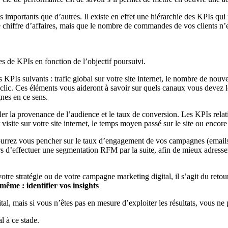
s importants que d’autres. Il existe en effet une hiérarchie des KPIs qui r
tre chiffre d’affaires, mais que le nombre de commandes de vos clients n’e
, pensée pour vos données.
 de KPIs en fonction de l’objectif poursuivi.
es KPIs suivants : trafic global sur votre site internet, le nombre de nouve
ar clic. Ces éléments vous aideront à savoir sur quels canaux vous devez
nes en ce sens.
iller la provenance de l’audience et le taux de conversion. Les KPIs relat
ite sur votre site internet, le temps moyen passé sur le site ou encore le
s pourrez vous pencher sur le taux d’engagement de vos campagnes (emai
urs d’effectuer une segmentation RFM par la suite, afin de mieux adresse
antanément des informations dans vos données et documents.
otre stratégie ou de votre campagne marketing digital, il s’agit du retour
ême : identifier vos insights
al, mais si vous n’êtes pas en mesure d’exploiter les résultats, vous ne p
l à ce stade.