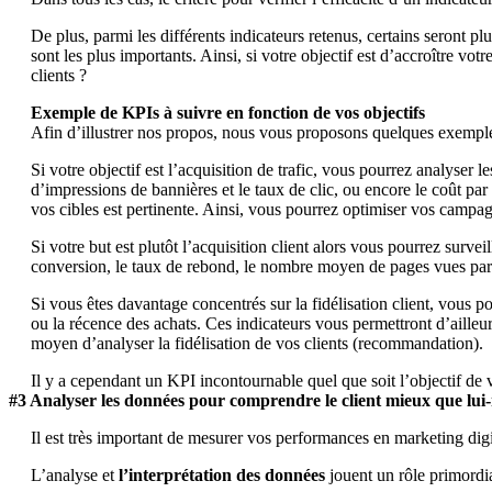
De plus, parmi les différents indicateurs retenus, certains seront plu
sont les plus importants. Ainsi, si votre objectif est d’accroître vo
clients ?
Boostez votre performance avec l’IA agentique de ChapsVision
Exemple de KPIs à suivre en fonction de vos objectifs
Afin d’illustrer nos propos, nous vous proposons quelques exemples
Si votre objectif est l’acquisition de trafic, vous pourrez analyser l
d’impressions de bannières et le taux de clic, ou encore le coût p
vos cibles est pertinente. Ainsi, vous pourrez optimiser vos campag
Si votre but est plutôt l’acquisition client alors vous pourrez surve
conversion, le taux de rebond, le nombre moyen de pages vues par vis
AI Workplace
Si vous êtes davantage concentrés sur la fidélisation client, vou
ou la récence des achats. Ces indicateurs vous permettront d’aille
Tirez parti de la recherche basée sur l’IA pour découvrir inst
moyen d’analyser la fidélisation de vos clients (recommandation).
Sinequa
Il y a cependant un KPI incontournable quel que soit l’objectif de v
Sinequa For life sciences
#3 Analyser les données pour comprendre le client mieux que lui-m
Sinequa For legal
Sinequa For private equity
Il est très important de mesurer vos performances en marketing digit
Sinequa For manufacturing
L’analyse et
l’interprétation des données
jouent un rôle primordia