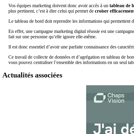
Vos équipes marketing doivent donc avoir accès à un
tableau de b
plus pertinent, c’est à dire celui qui permet de
croiser efficacemen
Le tableau de bord doit reprendre les informations qui permettent d
En effet, une campagne marketing digital réussie est une campagne q
fait sur une personne qu’elle ignore elle-même.
Engagement client
Il est donc essentiel d’avoir une parfaite connaissance des caractéri
La Customer Engagement Suite ChapsVision unifie CRM, marketi
Ce travail de collecte de données et d’agrégation en tableau de bord
vous pouvez centraliser l’ensemble des informations en un seul tab
Solution Coheris CRM
Solution Marketing Automation
Actualités associées
Solution Geomarketing
Solution CRM Force de vente
Solution Merchandising
Logistique dernier kilomètre