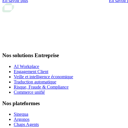
En savoir plus
En savoir 
Nos solutions Entreprise
AI Workplace
Engagement Client
Veille et intelligence économique
Traduction automatique
Risque, Fraude & Compliance
Commerce unifié
Nos plateformes
Sinequa
Argonos
Chaps Agents