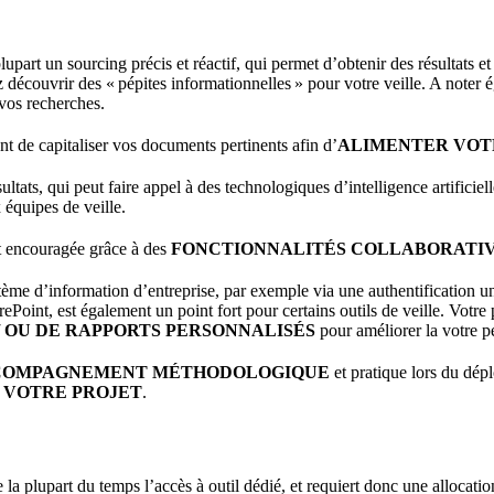
lupart un sourcing précis et réactif, qui permet d’obtenir des résultats e
s ventes grâce à nos solutions de commerce unifié pilotées par
découvrir des « pépites informationnelles » pour votre veille. A noter 
vos recherches.
ent de capitaliser vos documents pertinents afin d’
ALIMENTER VOT
ultats, qui peut faire appel à des technologiques d’intelligence artificiel
équipes de veille.
nt encouragée grâce à des
FONCTIONNALITÉS COLLABORATIV
stème d’information d’entreprise, par exemple via une authentification 
Point, est également un point fort pour certains outils de veille. Votre 
/ OU DE RAPPORTS PERSONNALISÉS
pour améliorer la votre p
COMPAGNEMENT MÉTHODOLOGIQUE
et pratique lors du dépl
E VOTRE PROJET
.
 la plupart du temps l’accès à outil dédié, et requiert donc une allocati