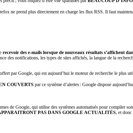
s précis ; vous risquez d’être vite spammés par
BEAUCOUP D’INFO
irefox ne prend plus directement en charge les flux RSS. Il faut mainte
e
recevoir des e-mails lorsque de nouveaux résultats s’affichent da
e des notifications, les types de sites affichés, la langue de la recher
offert par Google, qui est aujourd’hui le moteur de recherche le plus uti
IEN COUVERTS
par ce système d’alertes : Google dispose aujourd’hu
hmes de Google, qui utilise des systèmes automatisés pour compiler son i
APPARAITRONT PAS DANS GOOGLE ACTUALITÉS
, et donc