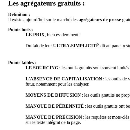
Les agrégateurs gratuits :
Définition :
Il existe aujourd’hui sur le marché des
agrégateurs de presse
gratu
Boostez votre performance avec l’IA agentique de ChapsVision
Points forts :
LE PRIX
, bien évidemment !
Du fait de leur
ULTRA-SIMPLICITÉ
dû au panel restr
Points faibles :
LE SOURCING
: les outils gratuits sont souvent limité
AI Workplace
L’ABSENCE DE CAPITALISATION
: les outils de
futur, notamment pour les analyser.
Tirez parti de la recherche basée sur l’IA pour découvrir inst
MOYENS DE DIFFUSION
: les outils gratuits ne pr
Sinequa
Sinequa For life sciences
MANQUE DE PÉRENNITÉ
: les outils gratuits ont b
Sinequa For legal
Sinequa For private equity
MANQUE DE PRÉCISION
: les requêtes et mots-clé
Sinequa For manufacturing
sur le texte intégral de la page.