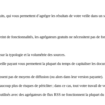
its, qui vous permettent d’agréger les résultats de votre veille dans un s
, pensée pour vos données.
eint de fonctionnalités, les agrégateurs gratuits ne nécessitent pas de fo
s sur la typologie et la volumétrie des sources.
 veille payant vous permettent la plupart du temps de capitaliser les docum
antanément des informations dans vos données et documents.
oposent pas de moyens de diffusion (ou alors dans leur version payante).
eaucoup plus de risques de péricliter ; dans ce cas, tout votre travail de v
s utilisés avec des agrégateurs de flux RSS ne fonctionnent la plupart d