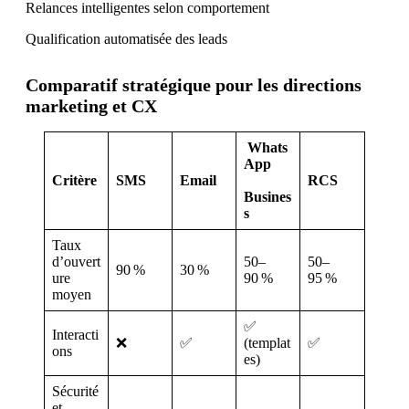
Relances intelligentes selon comportement
Qualification automatisée des leads
Comparatif stratégique pour les directions
marketing et CX
Whats
App
Critère
SMS
Email
RCS
Busines
s
Taux
d’ouvert
50–
50–
90 %
30 %
ure
90 %
95 %
moyen
✅
Interacti
❌
✅
(templat
✅
ons
es)
Sécurité
et