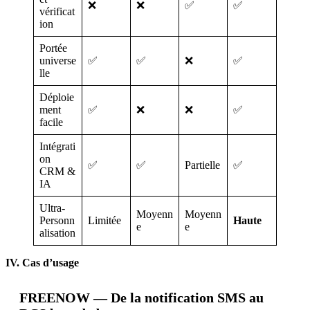
❌
❌
✅
✅
vérificat
ion
Portée
universe
✅
✅
❌
✅
lle
Déploie
ment
✅
❌
❌
✅
facile
Intégrati
on
✅
✅
Partielle
✅
CRM &
IA
Ultra-
Moyenn
Moyenn
Personn
Limitée
Haute
e
e
alisation
IV. Cas d’usage
FREENOW — De la notification SMS au